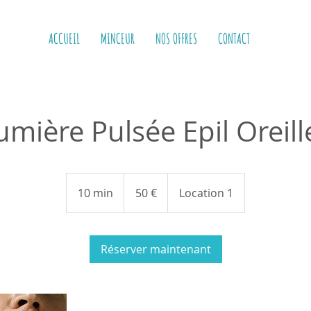
ACCUEIL
MINCEUR
NOS OFFRES
CONTACT
umière Pulsée Epil Oreill
50
euros
10 min
1
50 €
Location 1
0
m
i
Réserver maintenant
n