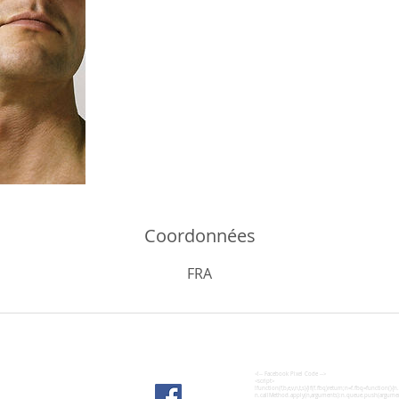
Coordonnées
FRA
<!-- Facebook Pixel Code -->
<script>
!function(f,b,e,v,n,t,s){if(f.fbq)return;n=f.fbq=function(){
n.callMethod.apply(n,arguments):n.queue.push(arguments