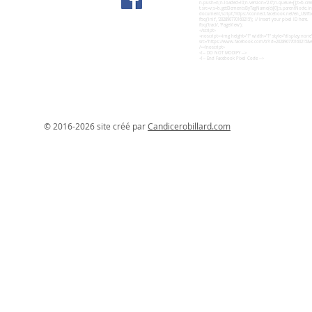
n.push=n;n.loaded=!0;n.version='2.0';n.queue=[];t=b.crea
t.src=v;s=b.getElementsByTagName(e)[0];s.parentNode.ins
document,'script','https://connect.facebook.net/en_US/fbe
fbq('init', '202890770160215'); // Insert your pixel ID here.
fbq('track', 'PageView');
</script>
<noscript><img height="1" width="1" style="display:none
src="https://www.facebook.com/tr?id=202890770160215&
/></noscript>
<!-- DO NOT MODIFY -->
<!-- End Facebook Pixel Code -->
© 2016-2026 site créé par
Candicerobillard.com