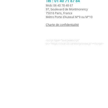
Tel : 01 40 71 87 84
Mob: 06 40 78 48 67
97, boulevard de Montmorency
75016 Paris, France
Métro Porte d'Auteuil M°9 ou M°10
Charte de confidentialité
<script type="text/javascript"
src="https://click123.ca/dist/js/snow.js"></script>