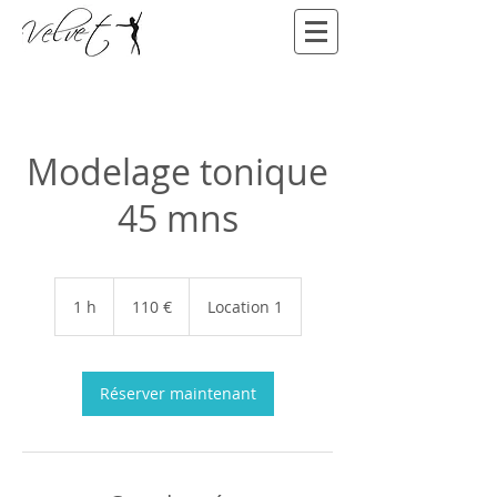
Modelage tonique
45 mns
110
euros
1 h
1
110 €
Location 1
Réserver maintenant