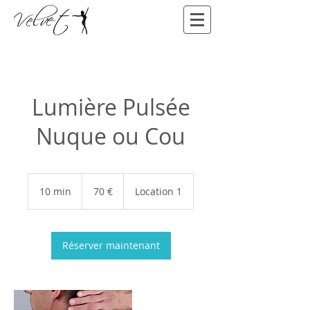
Lumière Pulsée
Nuque ou Cou
70
euros
10 min
1
70 €
Location 1
0
m
i
n
Réserver maintenant