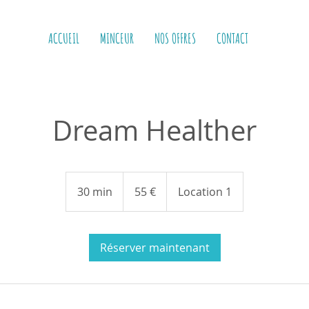
ACCUEIL
MINCEUR
NOS OFFRES
CONTACT
Dream Healther
55
euros
30 min
3
55 €
Location 1
0
m
i
Réserver maintenant
n