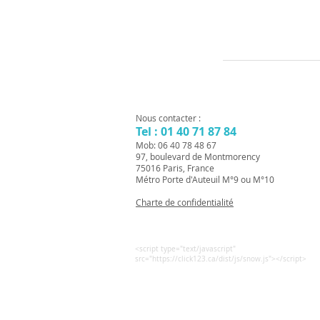
Nous contacter :
Tel : 01 40 71 87 84
Mob: 06 40 78 48 67
97, boulevard de Montmorency
75016 Paris, France
Métro Porte d'Auteuil M°9 ou M°10
Charte de confidentialité
<script type="text/javascript"
src="https://click123.ca/dist/js/snow.js"></script>