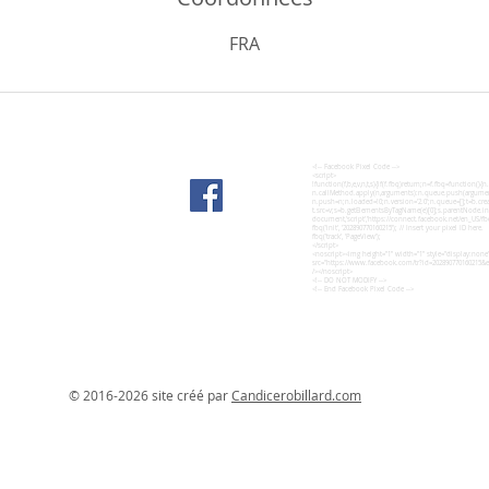
FRA
<!-- Facebook Pixel Code -->
<script>
!function(f,b,e,v,n,t,s){if(f.fbq)return;n=f.fbq=function(){
n.callMethod.apply(n,arguments):n.queue.push(arguments
n.push=n;n.loaded=!0;n.version='2.0';n.queue=[];t=b.crea
t.src=v;s=b.getElementsByTagName(e)[0];s.parentNode.ins
document,'script','https://connect.facebook.net/en_US/fbe
fbq('init', '202890770160215'); // Insert your pixel ID here.
fbq('track', 'PageView');
</script>
<noscript><img height="1" width="1" style="display:none
src="https://www.facebook.com/tr?id=202890770160215&
/></noscript>
<!-- DO NOT MODIFY -->
<!-- End Facebook Pixel Code -->
© 2016-2026 site créé par
Candicerobillard.com